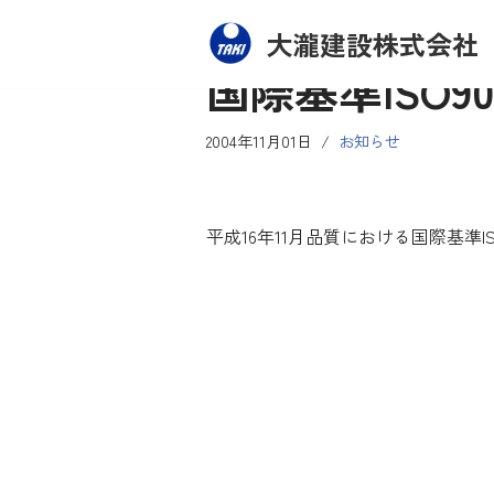
大瀧建設株式会社
コ
国際基準ISO9
ン
テ
2004年11月01日
お知らせ
ン
ツ
へ
平成16年11月品質における国際基準I
ス
キ
ッ
プ