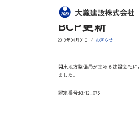
大瀧建設株式会社
コ
BCP更新
ン
テ
2019年04月01日
お知らせ
ン
ツ
へ
関東地方整備局が定める建設会社にお
ス
ました。
キ
ッ
プ
認定番号:Ktr12_075